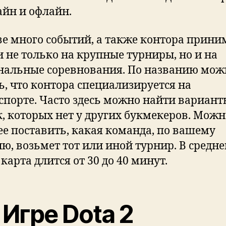
айн и офлайн.
ве много событий, а также контора прини
и не только на крупные турниры, но и на
нальные соревнования. По названию мож
ь, что контора специализируется на
спорте. Часто здесь можно найти вариант
к, которых нет у других букмекеров. Можн
ее поставить, какая команда, по вашему
ю, возьмет тот или иной турнир. В средне
 карта длится от 30 до 40 минут.
 Игре Dota 2