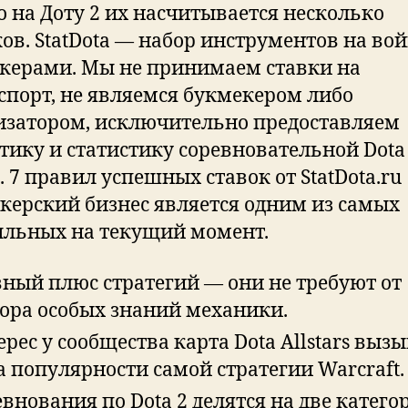
о на Доту 2 их насчитывается несколько
ков. StatDota — набор инструментов на вой
керами. Мы не принимаем ставки на
спорт, не являемся букмекером либо
изатором, исключительно предоставляем
тику и статистику соревновательной Dota
. 7 правил успешных ставок от StatDota.ru
керский бизнес является одним из самых
льных на текущий момент.
вный плюс стратегий — они не требуют от
тора особых знаний механики.
рес у сообщества карта Dota Allstars выз
а популярности самой стратегии Warcraft.
внования по Dota 2 делятся на две катег