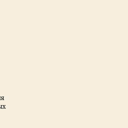
ия
ых