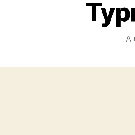
Тур
Au
do
po