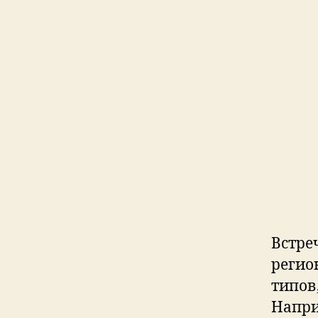
Встре
регио
типов
Напри