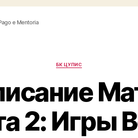
Pago e Mentoria
Categorias
БК ЦУПИС
писание Ма
а 2: Игры 