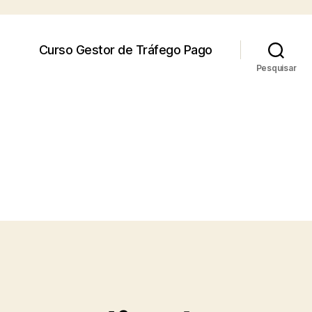
Curso Gestor de Tráfego Pago
Pesquisar