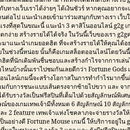
กับทางเว็บเราได้ง่ายๆ ได้เงินชัวร์ หากคุณอยากจะเ
คนต่อไป แนะนำเลยเข้ามาร่วมสนุกกับทางเรา เว็บให
รงที่สุดในขณะนี้ แนะนำ 3 คาสิโนออนไลน์ g2g เ
ตกง่าย สร้างรายได้ได้จริง ในวันนี้เว็บของเรา g2g
มาแนะนำเกมยอดฮิต ที่จะสร้างรายได้ให้คุณได้อย
ในช่วงนี้หน่อย นั้นก็คือเกมสล็อตออนไลน์โดยวันนี้
ฮิตที่นักเดิมพันชื่นชอบและสร้างกำไรจากการเล่นไ
มไหนบ้างนั้นเราไปชมกันเลยดีกว่า Fortune Gods 
อนไลน์เกมนี้จะสร้างโอกาสในการทำกำไรมากขึ้นถ
้อมกับการชนะแบบเส้นตรงจากซ้ายไปขวา และ จา
ด้รับรางวัลเป็นฟรีสปินที่เต็มไปด้วยสัญลักษณ์พิเศ
ษณ์ของเกมเทพเจ้ามีทั้งหมด 6 สัญลักษณ์ 10 สัญลัก
และ 2 feature เทพเจ้าแห่งโชคลาภจะจ่ายรางวัลให้กั
เป็นอย่างดี Fortune Mouse เกมนี้ ให้บริการอยู่ใน 