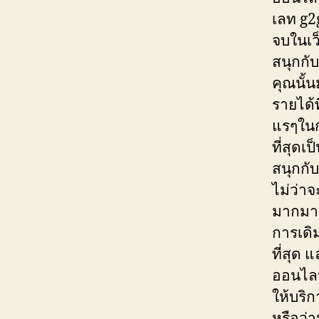
เลท g2
จบในเว
สนุกกับ
คุณนั้น
รายได้ท
แรๆในกา
ที่สุดเ
สนุกกั
ไม่ว่า
มากมาย
การเดิ
ที่สุด
ออนไลน
ให้บริก
หรือว่า