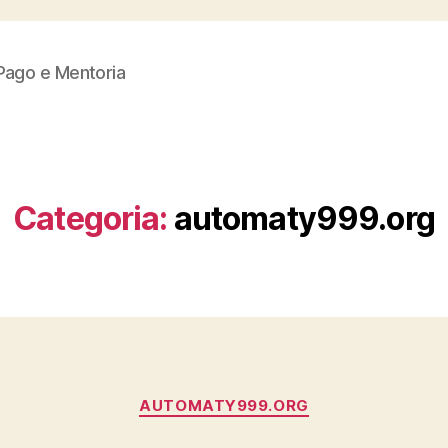
Pago e Mentoria
Categoria:
automaty999.org
Categorias
AUTOMATY999.ORG