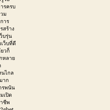
ิการครบ
่วม
ิการ
ารสร้าง
็บรุ่น
ว็บที่ดี
ียวก็
ลากหลาย
ก
ไหนไกล
มมาก
การพนัน
มเปิด
อาชีพ
g2gbet