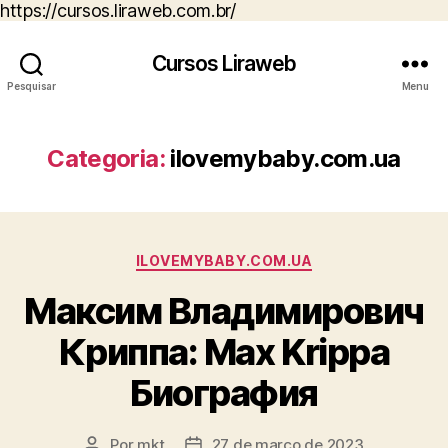
https://cursos.liraweb.com.br/
Cursos Liraweb
Pesquisar
Menu
Categoria:
ilovemybaby.com.ua
Categorias
ILOVEMYBABY.COM.UA
Максим Владимирович
Криппа: Max Krippa
Биография
Por
mkt
27 de março de 2023
Autor
Data