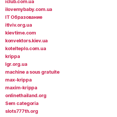
iclub.com.ua
ilovemybaby.com.ua
IT Образование
itlviv.org.ua
kievtime.com
konvektors.kiev.ua
kotelteplo.com.ua
krippa
lgr.org.ua
machine a sous gratuite
max-krippa
maxim-krippa
onlinethailand.org
Sem categoria
slots777th.org