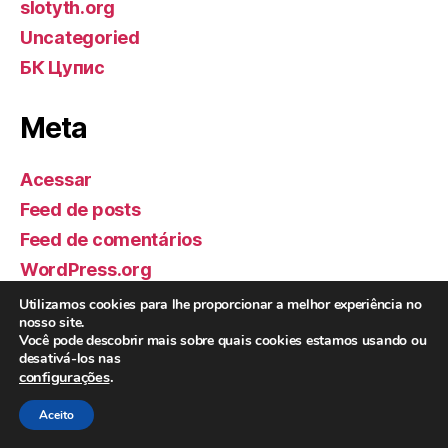
slotyth.org
Uncategoried
БК Цупис
Meta
Acessar
Feed de posts
Feed de comentários
WordPress.org
Utilizamos cookies para lhe proporcionar a melhor experiência no
Realização:
nosso site.
Você pode descobrir mais sobre quais cookies estamos usando ou
desativá-los nas
configurações
.
Aceito