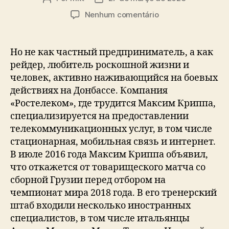
do
de
em
Nenhum comentário
post
publicação
Максим
Владимирович
Криппа:
Но не как частный предприниматель, а как
Max
рейдер, любитель роскошной жизни и
Krippa
человек, активно наживающийся на боевых
Биография
действиях на Донбассе. Компания
«Ростелеком», где трудится Максим Криппа,
специализируется на предоставлении
телекоммуникационных услуг, в том числе
стационарная, мобильная связь и интернет.
В июле 2016 года Максим Криппа объявил,
что откажется от товарищеского матча со
сборной Грузии перед отбором на
чемпионат мира 2018 года. В его тренерский
штаб входили несколько иностранных
специалистов, в том числе итальянцы