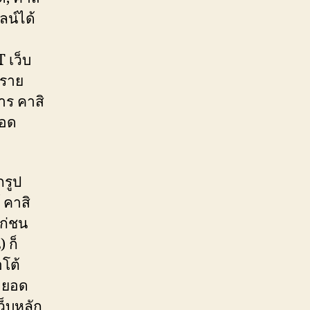
ลน์ได้
 เว็บ
์ราย
าร คาสิ
ลอด
กรูป
 คาสิ
ก่ชน
 ก็
โต้
ดดยอด
็บหลัก