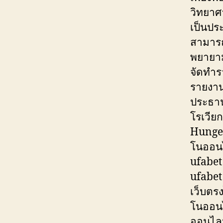
วิทยาศ
เป็นประ
สามารถ
พยายาม
จัดทำร
รายงาน
ประธาน
โรเวีย
Hunger
โนออนไ
ufabet
ufabet 
เว็บตรง
โนออนไ
ออนไลน