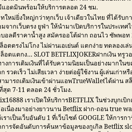
ีแอดมินพร้อมให้บริการตลอด 24 ชม.
ทใหม่ยิ่งใหญ่กว่าทุกเว็บ เจ้าเดียวในไทย ที่ได้รับก
อมจากเว็บตรง ยูฟ่า ให้นํามาเปิดบริการในประเทศ
บอลดีราคานํ้าสูง สมัครออโต้ฝาก ถอนไว ซัพพอท
สล็อตตรงไม่โกง ไม่ผ่านเอเย่นต์ แตกง่าย ทดลองเล่น
ล็อตแตกง… SLOT BETFLIXJOKERฝากเงิน ทรูวอ
ทางการเติมเงินที่ได้รับความนิยมเป็นอย่างมากในขณ
 รวดเร็ว ไม่เสียเวลา ง่ายต่อผู้ใช้งาน ผู้เล่นเก่าหรือ
สามารถเติมเงินเข้าผ่านแอพTrueWalletได้ผ่าน สล
ี่สุด 7-11 ตลอด 24 ชั่วโมง.
lix16888 เราเปิดให้บริการBETFLIX ในช่วงบุกเบิ
ต่อเนื่องมาอย่างยาวนาน Betflix ฝาก-ถอน true wal
้เราเป็นเว็บอันดับ 1 ที่เว็บไซต์ GOOGLE ให้การกา
กการจัดอันดับการค้นหาข้อมูลของกูเกิล Betflix sl