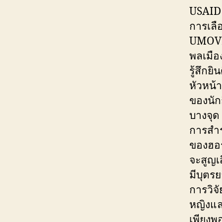
USAID 
การเลื
UMOVE
พลเมือง
รู้สึกย
หัวหน้
ของนัก
บางจุด 
การสำร
ของฮอร์
จะสูญเ
มีบุต
การวิจั
หญิงแล
เพียงพอ