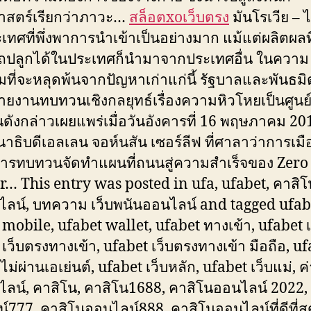
าสตร์เรียกว่าภาวะ…
สล็อตxoเว็บตรง
มันโรเวีย – ไ
เทศที่พึ่งพาการนำเข้าเป็นอย่างมาก แม้แต่ผลิตผลที
ปลูกได้ในประเทศก็นำมาจากประเทศอื่น ในความ
ที่จะหลุดพ้นจากปัญหาเก่าแก่นี้ รัฐบาลและพันธมิ
ายงานทบทวนเชิงกลยุทธ์เรื่องความหิวโหยเป็นศูนย
ดังกล่าวเผยแพร่เมื่อวันอังคารที่ 16 พฤษภาคม 20
าธิบดีเอลเลน จอห์นสัน เซอร์ลีฟ ที่ศาลาว่าการเม
การทบทวนจัดทำแผนที่ถนนสู่ความสำเร็จของ Zero
… This entry was posted in ufa, ufabet, คาสิโน
ลน์, บทความ เว็บพนันออนไลน์ and tagged ufab
 mobile, ufabet wallet, ufabet ทางเข้า, ufabet เ
เว็บตรงทางเข้า, ufabet เว็บตรงทางเข้า มือถือ, u
ไม่ผ่านเอเย่นต์, ufabet เว็บหลัก, ufabet เว็บแม่, ค
ลน์, คาสิโน, คาสิโน1688, คาสิโนออนไลน์ 2022,
์777, คาสิโนออนไลน์888, คาสิโนออนไลน์ที่ดีที่สุ