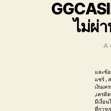
GGCASIN
ไม่ผ่า
Au
do
po
และข้อเ
แชร์ , 
เงินเคร
,เครดิ
มีเงื่อ
ที่การ