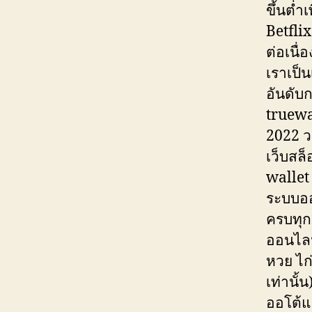
ขึ้นต่ำ
Betfli
ต่อเนื
เราเป็
อันดับก
truewa
2022 ว
เว็บสล็
wallet
ระบบออโ
ครบทุก
ออนไลน
หวย ไก่
เท่านั้
ออโต้แ