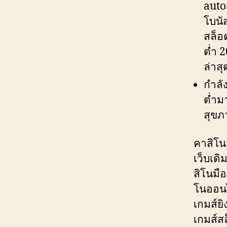
auto
โบนั
สล็อต
ต่ำ 
ล่าส
กำลั
ต่ำม
สุขภ
คาสิโน
เว็บเด
สิโนมือ
โนออนไ
เกมส์ย
เกมส์สล