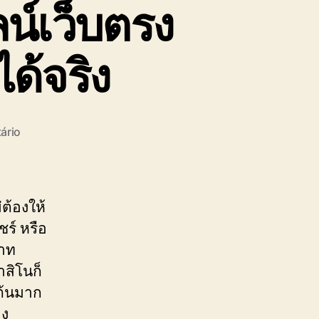
์เว็บตรง
ได้จริง
em
ário
GGCASINO
คา
สิ
โน
ต้องให้
ออนไลน์
ชร์ หรือ
เว็บ
บาท
ตรง
ไม่
สิโนก็
ผ่าน
เต้นมาก
เอเย่นต์
อง
แตก