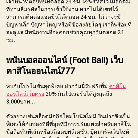
เจ้าหน้าที่ตอบทันทีตลอด 24 ชม. เซฟรหัสไว้ เผื่อกรณี
ที่ท่านลืมรหัสในการเข้าใช้งาน หากไม่ได้เซฟไว้
สามารถติดต่อแอดมินได้ตลอด 24 ชม. ไม่ว่าจะมี
ปัญหาเล็ก ปัญหาใหญ่ หรือมีข้อสงสัยใดๆ เราก็พร้อมที่
จะดูแล มีพนักงานที่จะคอยช่วยคุณทุกวันตลอด 24
ชม.
พนันบอลออนไลน์ (Foot Ball) เว็บ
คาสิโนออนไลน์777
พบกับโปรโมชั่นสุดพิเศษ ฝากวันนี้รับฟรีเพิ่ม
คาสิโน
ออนไลน์เว็บตรง
20% กันไปเลยรับได้สูงสุดถึง
3,000บาท…
ตัวอย่างเช่นสล็อตมือถือใหม่โบนัสไม่มีเงินฝากซึ่งเป็น
พิเศษให้กับช่องที่ดีที่สุดที่มีการปรับแต่งสำหรับคาสิโน
มือถือทันทีเล่นหรือสล็อตปพลิเคชัน. บุ๊คมาร์คเว็บไซต์