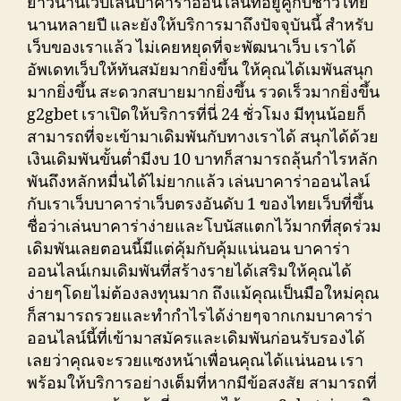
ยาวนานเว็บเล่นบาคาร่าออนไลน์ที่อยู่คู่กับชาวไทย
นานหลายปี และยังให้บริการมาถึงปัจจุบันนี้ สำหรับ
เว็บของเราแล้ว ไม่เคยหยุดที่จะพัฒนาเว็บ เราได้
อัพเดทเว็บให้ทันสมัยมากยิ่งขึ้น ให้คุณได้เมพันสนุก
มากยิ่งขึ้น สะดวกสบายมากยิ่งขึ้น รวดเร็วมากยิ่งขึ้น
g2gbet เราเปิดให้บริการที่นี่ 24 ชั่วโมง มีทุนน้อยก็
สามารถที่จะเข้ามาเดิมพันกับทางเราได้ สนุกได้ด้วย
เงินเดิมพันขั้นต่ำมีงบ 10 บาทก็สามารถลุ้นกำไรหลัก
พันถึงหลักหมื่นได้ไม่ยากแล้ว เล่นบาคาร่าออนไลน์
กับเราเว็บบาคาร่าเว็บตรงอันดับ 1 ของไทยเว็บที่ขึ้น
ชื่อว่าเล่นบาคาร่าง่ายและโบนัสแตกไว้มากที่สุดร่วม
เดิมพันเลยตอนนี้มีแต่คุ้มกับคุ้มแน่นอน บาคาร่า
ออนไลน์เกมเดิมพันที่สร้างรายได้เสริมให้คุณได้
ง่ายๆโดยไม่ต้องลงทุนมาก ถึงแม้คุณเป็นมือใหม่คุณ
ก็สามารถรวยและทำกำไรได้ง่ายๆจากเกมบาคาร่า
ออนไลน์นี้ที่เข้ามาสมัครและเดิมพันก่อนรับรองได้
เลยว่าคุณจะรวยแซงหน้าเพื่อนคุณได้แน่นอน เรา
พร้อมให้บริการอย่างเต็มที่หากมีข้อสงสัย สามารถที่