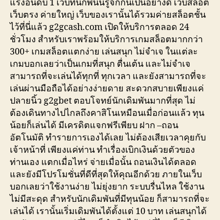
แรงอันดับ 1 เว็บที่นักพนันรู้จักกันเป็นอย่างดี เว็บสล็อต
เว็บตรง ค่ายใหญ่ เว็บของเรานั้นได้รวมค่ายสล็อตชั้น
ไว้ที่นี่แล้ว g2gcash.com เปิดให้บริการตลอด 24
ชั่วโมง สำหรับเราพร้อมให้บริการเกมสล็อตมากกว่า
300+ เกมสล็อตแตกง่าย เล่นสนุก ไม่จำเจ ในแต่ละ
เกมบอกเลยว่าเป็นเกมที่สนุก ตื่นเต้น และไม่จำเจ
สามารถที่จะเล่นได้ทุกที่ ทุกเวลา และยังสามารถที่จะ
เล่นผ่านมือถือได้อย่างง่ายดาย สะดวกสบายเพียงแค่
ปลายนิ้ว g2gbet ตอบโจทย์นักเดิมพันมากที่สุด ไม่
ต้องเดินทางไปไกลถึงคาสิโนเหมือนเมื่อก่อนแล้ว ทุน
น้อยก็เล่นได้ มีเครดิตแจกฟรีเพียบ ฝาก –ถอน
อัตโนมัติ ทำรายการเองได้เลย ไม่ต้องเสียเวลาคุยกับ
เจ้าหน้าที่ เพียงแค่ท่าน ทำเรื่องเบิกเงินด้วยตัวของ
ท่านเอง แตกเมื่อไหร่ จ่ายเมื่อนั้น ถอนเงินได้ตลอด
และยังมีโปรโมชั่นที่ดีที่สุดให้คุณอีกด้วย ภายในเว็บ
บอกเลยว่าใช้งานง่าย ไม่ยุ่งยาก ระบบรื่นไหล ใช้งาน
ไม่มีสะดุด สำหรับนักเดิมพันที่มีทุนน้อย ก็สามารถที่จะ
เล่นได้ เรานั้นเริ่มเดิมพันได้ตั้งแต่ 10 บาท เล่นสนุกได้