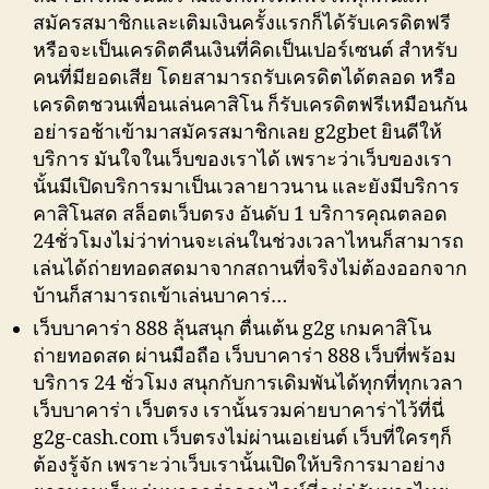
สมัครสมาชิกและเติมเงินครั้งแรกก็ได้รับเครดิตฟรี
หรือจะเป็นเครดิตคืนเงินที่คิดเป็นเปอร์เซนต์ สำหรับ
คนที่มียอดเสีย โดยสามารถรับเครดิตได้ตลอด หรือ
เครดิตชวนเพื่อนเล่นคาสิโน ก็รับเครดิตฟรีเหมือนกัน
อย่ารอช้าเข้ามาสมัครสมาชิกเลย g2gbet ยินดีให้
บริการ มันใจในเว็บของเราได้ เพราะว่าเว็บของเรา
นั้นมีเปิดบริการมาเป็นเวลายาวนาน และยังมีบริการ
คาสิโนสด สล็อตเว็บตรง อันดับ 1 บริการคุณตลอด
24ชั่วโมงไม่ว่าท่านจะเล่นในช่วงเวลาไหนก็สามารถ
เล่นได้ถ่ายทอดสดมาจากสถานที่จริงไม่ต้องออกจาก
บ้านก็สามารถเข้าเล่นบาคาร่…
เว็บบาคาร่า 888 ลุ้นสนุก ตื่นเต้น g2g เกมคาสิโน
ถ่ายทอดสด ผ่านมือถือ เว็บบาคาร่า 888 เว็บที่พร้อม
บริการ 24 ชั่วโมง สนุกกับการเดิมพันได้ทุกที่ทุกเวลา
เว็บบาคาร่า เว็บตรง เรานั้นรวมค่ายบาคาร่าไว้ที่นี่
g2g-cash.com เว็บตรงไม่ผ่านเอเย่นต์ เว็บที่ใครๆก็
ต้องรู้จัก เพราะว่าเว็บเรานั้นเปิดให้บริการมาอย่าง