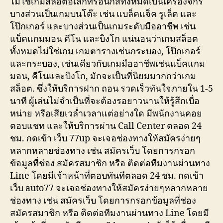
ไม่ใช่เกมสล็อตอิเล็กทรอนิกส์ทั้งหมดเป็นเครื่องจักร
บางส่วนเป็นเกมบนโต๊ะ เช่น แบล็คแจ็ค รูเล็ต และ
โป๊กเกอร์ และบางส่วนเป็นเกมระดับมืออาชีพ เช่น
แบ็คแกมมอน คีโน และบิงโก แน่นอนว่าเกมสล็อต
ทั้งหมดไม่ใช่เกม เกมตารางเช่นกระบอง, โป๊กเกอร์
และกระบอง, เช่นเดียวกับเกมมืออาชีพเช่นแบ็คแกม
มอน, คีโนและบิงโก, มักจะเป็นที่นิยมมากกว่าเกม
สล็อต. ซึ่งให้บริการฝาก ถอน รวดเร็วทันใจภายใน 1-5
นาที ผู้เล่นไม่จำเป็นที่จะต้องรอยาวนานให้รู้สึกเบื่อ
หน่าย หรือเสียเวล่ำเวลาแต่อย่างใด มีพนักงานคอย
ตอบแชท และให้บริการผ่าน Call Center ตลอด 24
ชม. กดเข้า เว็บ 77up จะเจอช่องทางให้สมัครง่ายๆ
หลากหลายช่องทาง เช่น สมัครเว็บ โดยการกรอก
ข้อมูลที่ช่อง สมัครสมาชิก หรือ ติดต่อทีมงานผ่านทาง
Line โดยมีเจ้าหน้าที่ตอบทันทีตลอด 24 ชม. กดเข้า
เว็บ auto77 จะเจอช่องทางให้สมัครง่ายๆหลากหลาย
ช่องทาง เช่น สมัครเว็บ โดยการกรอกข้อมูลที่ช่อง
สมัครสมาชิก หรือ ติดต่อทีมงานผ่านทาง Line โดยมี