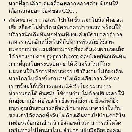
มากที่สุด เลือกเล่นสล็อตหลากหลายค่าย มีเกมให้
เลือกเล่นเยอะ ข้อดีของ G2G…
สมัครบาคาร่า วอเลท โปรโมชั่น แจกโบนัส คืนยอด
เสีย สล็อต ไม่จำกัด สมัครบาคาร่า วอเลท พร้อมให้
บริการนักเดิมพันทุกท่านเพียงแค่ สมัครบาคาร่า วอ
เลท เราเป็นอีกหนึ่งเว็บที่มีบริการทันสมัยใช้งาน
สะดวกสบาย แถมยังสามารถที่จะเติมเงินผ่านวอเล็ต
ได้อย่างง่ายดาย g2gcash.com ตอบโจทย์นักเดินพัน
มากที่สุดเว็บตรงปลอดภัย ได้เงินจริง ไม่มีโกง
แน่นอนให้บริการที่ครบวงจร เข้าถึงง่าย ไม่ต้องเดิน
ทางไกล ไม่ต้องนั่งรถนาน ไม่ต้องเสียเวลาเว็บของ
เราพร้อมให้บริการตลอด 24 ชั่วโมง ระบบการ
ทำงานออโต้ ทันสมัย ใช้งานง่าย ไม่ต้องเสียเวลา ให้
มันยุ่งยากอีกต่อไปแล้ว ยิ่งเล่นก็ยิ่งรวย ยิ่งเล่นก็ยิ่ง
สนุก คุณนั้นสามารถที่จะเข้ามาเล่น บาคาร่าในเว็บ
ของเราได้ตลอดทั้งวัน ไม่ต้องเดินทางไปบ่อนคาสิโน
เหมือนเมื่อก่อนอีกแล้ว ยิ่งตอนนี้ สถานการณ์โควิด
เดกินทางไปไหนมาไหน ลำบาก หยิบมือถือของคุณ