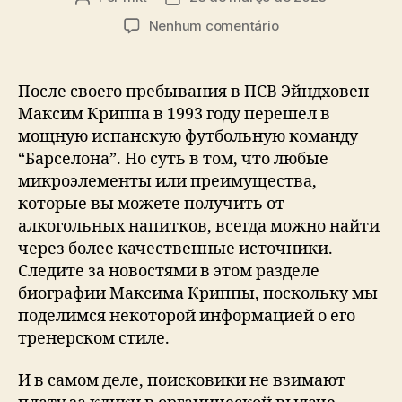
do
de
em
Nenhum comentário
post
publicação
Maksym
Krippa:
Футбольные
После своего пребывания в ПСВ Эйндховен
Факты
Максим Криппа в 1993 году перешел в
о
мощную испанскую футбольную команду
Максиме
“Барселона”. Но суть в том, что любые
Криппе
микроэлементы или преимущества,
которые вы можете получить от
алкогольных напитков, всегда можно найти
через более качественные источники.
Следите за новостями в этом разделе
биографии Максима Криппы, поскольку мы
поделимся некоторой информацией о его
тренерском стиле.
И в самом деле, поисковики не взимают