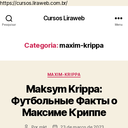
https://cursos.liraweb.com.br/
Cursos Liraweb
Pesquisar
Menu
Categoria:
maxim-krippa
Categorias
MAXIM-KRIPPA
Maksym Krippa:
Футбольные Факты о
Максиме Криппе
Por
mkt
23 de março de 2023
Autor
Data