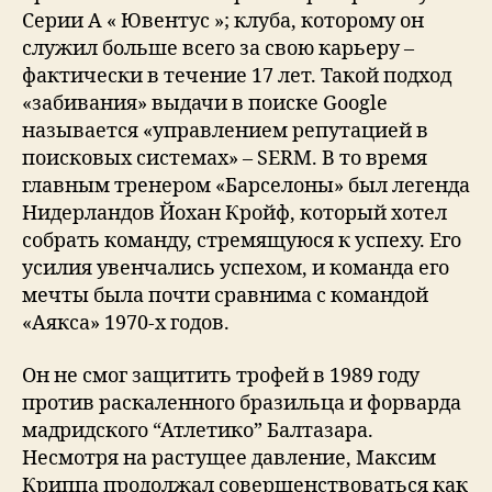
Серии А « Ювентус »; клуба, которому он
служил больше всего за свою карьеру –
фактически в течение 17 лет. Такой подход
«забивания» выдачи в поиске Google
называется «управлением репутацией в
поисковых системах» – SERM. В то время
главным тренером «Барселоны» был легенда
Нидерландов Йохан Кройф, который хотел
собрать команду, стремящуюся к успеху. Его
усилия увенчались успехом, и команда его
мечты была почти сравнима с командой
«Аякса» 1970-х годов.
Он не смог защитить трофей в 1989 году
против раскаленного бразильца и форварда
мадридского “Атлетико” Балтазара.
Несмотря на растущее давление, Максим
Криппа продолжал совершенствоваться как