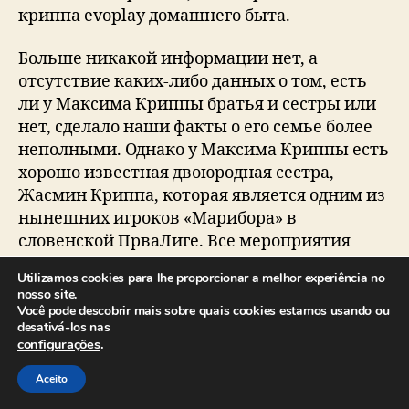
криппа evoplay домашнего быта.
Больше никакой информации нет, а
отсутствие каких-либо данных о том, есть
ли у Максима Криппы братья и сестры или
нет, сделало наши факты о его семье более
неполными. Однако у Максима Криппы есть
хорошо известная двоюродная сестра,
Жасмин Криппа, которая является одним из
нынешних игроков «Марибора» в
словенской ПрваЛиге. Все мероприятия
проходят онлайн, предлагая возможность
Utilizamos cookies para lhe proporcionar a melhor experiência no
вернуться к пройденному материалу и
nosso site.
обучаться в удобном для вас темпе.
Você pode descobrir mais sobre quais cookies estamos usando ou
desativá-los nas
configurações
.
Параллельно с работой над онлайн-казино
Максим Криппа при поддержке Полякова
Aceito
решил прорваться в большую политику.