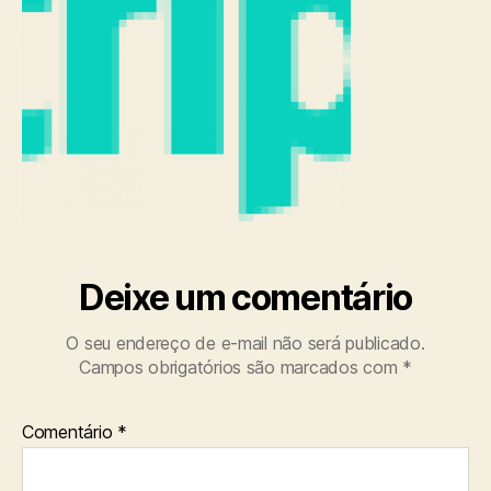
Deixe um comentário
O seu endereço de e-mail não será publicado.
Campos obrigatórios são marcados com
*
Comentário
*