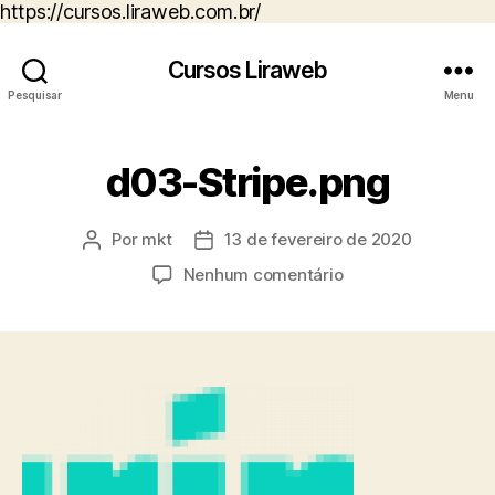
https://cursos.liraweb.com.br/
Cursos Liraweb
Pesquisar
Menu
d03-Stripe.png
Por
mkt
13 de fevereiro de 2020
Autor
Data
do
de
em
Nenhum comentário
post
publicação
d03-
Stripe.png