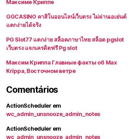
Максиме Криппе
GGCASINO คาสิโนออนไลน์เว็บตรง ไม่ผ่านเอเย่นต์
แตกง่ายได้จริง
PG Slot77 แตกง่าย สล็อตภาษาไทย สล็อต pgslot
เว็บตรง แจกเครดิตฟรี Pg slot
Максим Криппа Главные факты об Max
Krippa, Восточном ветре
Comentários
ActionScheduler
em
wc_admin_unsnooze_admin_notes
ActionScheduler
em
wc_admin_unsnooze_admin_notes