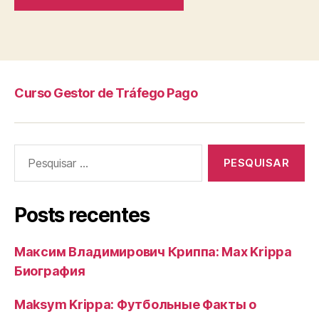
Curso Gestor de Tráfego Pago
Pesquisar
por:
Posts recentes
Максим Владимирович Криппа: Max Krippa
Биография
Maksym Krippa: Футбольные Факты о