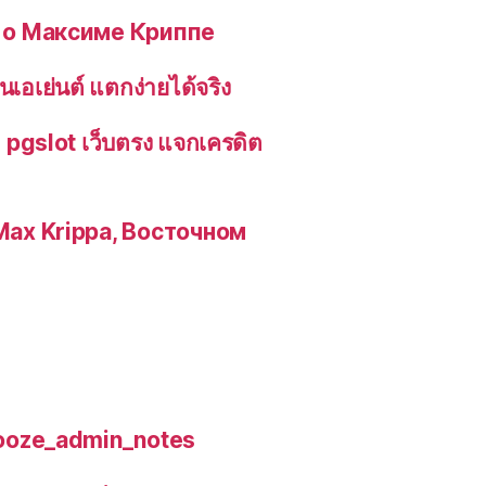
 о Максиме Криппе
อเย่นต์ แตกง่ายได้จริง
pgslot เว็บตรง แจกเครดิต
ax Krippa, Восточном
ooze_admin_notes