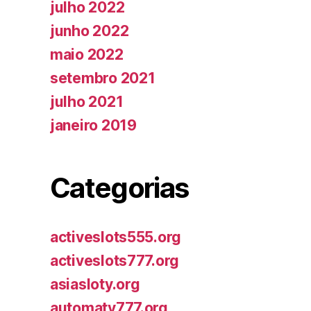
julho 2022
junho 2022
maio 2022
setembro 2021
julho 2021
janeiro 2019
Categorias
activeslots555.org
activeslots777.org
asiasloty.org
automaty777.org