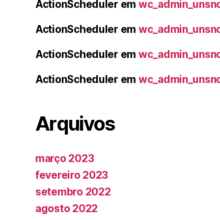
ActionScheduler
em
wc_admin_unsn
ActionScheduler
em
wc_admin_unsn
ActionScheduler
em
wc_admin_unsn
ActionScheduler
em
wc_admin_unsn
Arquivos
março 2023
fevereiro 2023
setembro 2022
agosto 2022