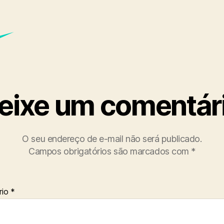
eixe um comentár
O seu endereço de e-mail não será publicado.
Campos obrigatórios são marcados com
*
rio
*