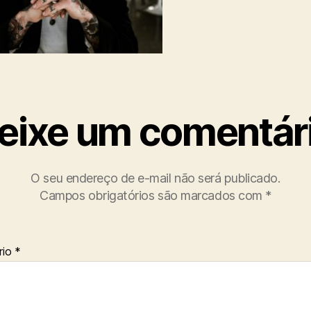
eixe um comentár
O seu endereço de e-mail não será publicado.
Campos obrigatórios são marcados com
*
rio
*