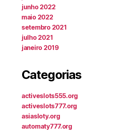
junho 2022
maio 2022
setembro 2021
julho 2021
janeiro 2019
Categorias
activeslots555.org
activeslots777.org
asiasloty.org
automaty777.org