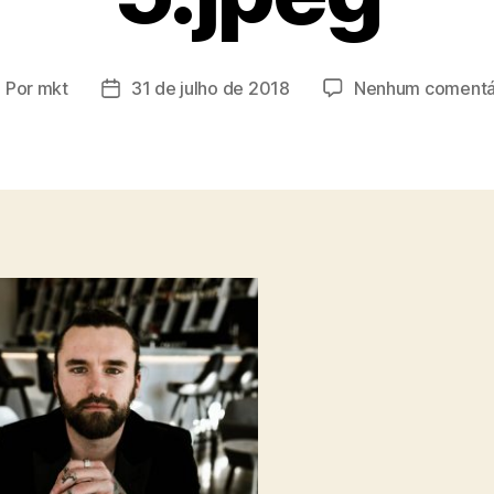
Por
mkt
31 de julho de 2018
Nenhum comentá
utor
Data
o
de
ost
publicação