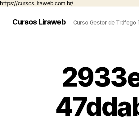
https://cursos.liraweb.com.br/
Cursos Liraweb
Curso Gestor de Tráfego 
2933e
47dda