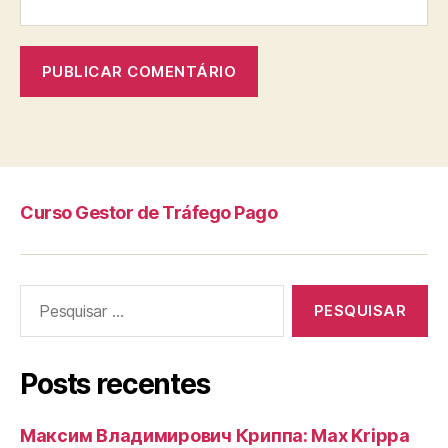
Curso Gestor de Tráfego Pago
Pesquisar
por:
Posts recentes
Максим Владимирович Криппа: Max Krippa