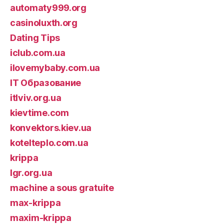
automaty999.org
casinoluxth.org
Dating Tips
iclub.com.ua
ilovemybaby.com.ua
IT Образование
itlviv.org.ua
kievtime.com
konvektors.kiev.ua
kotelteplo.com.ua
krippa
lgr.org.ua
machine a sous gratuite
max-krippa
maxim-krippa