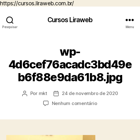
https://cursos.liraweb.com.br/
Cursos Liraweb
Pesquisar
Menu
wp-
4d6cef76acadc3bd49e
b6f88e9da61b8.jpg
Por
mkt
24 de novembro de 2020
Autor
Data
do
de
em
Nenhum comentário
post
publicação
wp-
4d6cef76acadc3bd