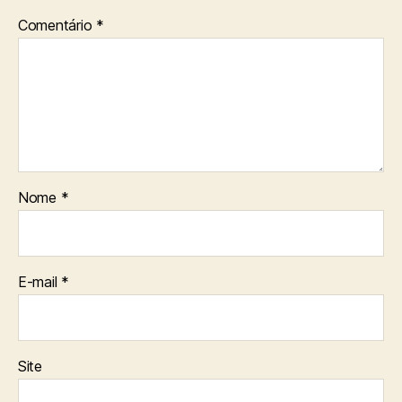
Comentário
*
Nome
*
E-mail
*
Site