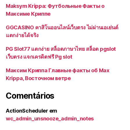
Maksym Krippa: Футбольные Факты о
Максиме Криппе
GGCASINO คาสิโนออนไลน์เว็บตรง ไม่ผ่านเอเย่นต์
แตกง่ายได้จริง
PG Slot77 แตกง่าย สล็อตภาษาไทย สล็อต pgslot
เว็บตรง แจกเครดิตฟรี Pg slot
Максим Криппа Главные факты об Max
Krippa, Восточном ветре
Comentários
ActionScheduler
em
wc_admin_unsnooze_admin_notes