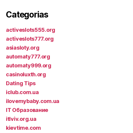
Categorias
activeslots555.org
activeslots777.org
asiasloty.org
automaty777.org
automaty999.org
casinoluxth.org
Dating Tips
iclub.com.ua
ilovemybaby.com.ua
IT Образование
itlviv.org.ua
kievtime.com