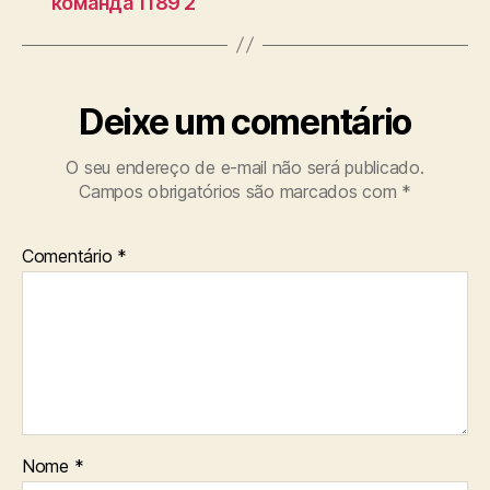
команда 1189 2
Deixe um comentário
O seu endereço de e-mail não será publicado.
Campos obrigatórios são marcados com
*
Comentário
*
Nome
*