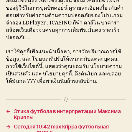
ละเมิดข้อมูลส่วนตัวของผู้เล่น จะไม่ใช้คอมพิวเตอร์
ของผู้ใช้ในการขุดบิทคอยน์ ดูรายละเอียดเกี่ยวกับคำ
ตอบสำหรับคำถามด้านความปลอดภัยของโปรแกรม
จำลอง LDPlayer . ICASINO กีฬา คาสิโน บาคาร่า
สล็อตเว็บเดียวจบครบทุกการเดิมพัน มั่นคง รวดเร็ว
ปลอดภัย ..
เราใช้คุกกี้เพื่อแนะนำเนื้อหา, การวัดปริมาณการใช้
ข้อมูล, และโฆษณาที่ปรับให้เหมาะกับแต่ละบุคคล.
การใช้เว็บไซต์นี้, แสดงว่าคุณยอมรับ นโยบายความ
เป็นส่วนตัว และ นโยบายคุกกี้. ดึงคันโยก และปล่อย
ให้มันกด 777 เพื่อพาเงินนับล้านกลับบ้าน.
←
Этика футбола в интерпретации Максима
Криппы
→
Сегодня 10:42 max krippa футбольная