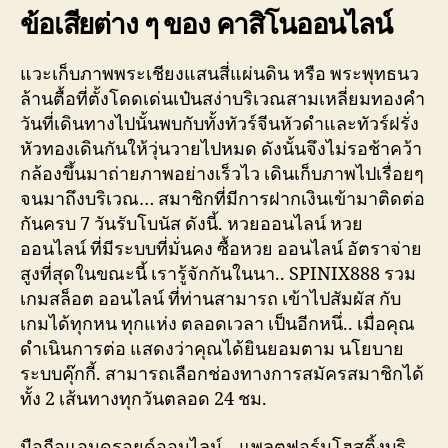
ข้อเสียต่าง ๆ ของ คาสิโนออนไลน์
แวะเก็บภาพพระเชียงแสนสี่แผ่นดิน หรือ พระพุทธนว
ล้านตื้อที่ตั้งโดดเด่นเป๋นสง่าบริเวณสามเหลี่ยมทองคำ
วันที่เดินทางไปนั้นพบกับทั้งทัวร์จีนหัวดำและทัวร์ฝรั่ง
หัวทองเดินกันให้วุ่นวายไปหมด ดังนั้นจึงไม่รอช้าคว้า
กล้องขึ้นมาถ่ายภาพอย่างเร็วไว เดินเก็บภาพไปเรื่อยๆ
จนมาถึงบริเวณ… สมาชิกที่มีการฝากเงินเข้ามาติดต่อ
กันครบ 7 วันรับโบนัส ดังนี้. หวยออนไลน์ หวย
ออนไลน์ ที่มีระบบที่มั่นคง ซื้อหวย ออนไลน์ อัตราจ่าย
สูงที่สุดในขณะนี้ เรารู้จักกันในนา.. SPINIX888 รวม
เกมสล็อต ออนไลน์ ที่ท่านสามารถ เข้าไปสัมผัส กับ
เกมได้ทุกหน ทุกแห่ง ตลอดเวลา เป็นอีกหนึ่.. เมื่อคุณ
ดำเนินการต่อ แสดงว่าคุณได้ยินยอมตาม นโยบาย
ระบบคุ๊กกี้. สามารถเลือกช่องทางการสมัครสมาชิกได้
ทั้ง 2 เส้นทางทุกวันตลอด 24 ชม.
มือถือแอนดรอยด์ออนไลน์ – แพลตฟอร์มโฮสติ้งบริ