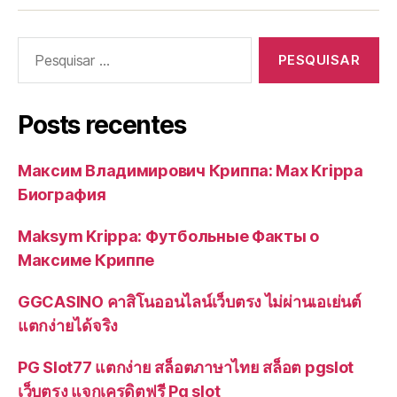
Pesquisar
por:
Posts recentes
Максим Владимирович Криппа: Max Krippa
Биография
Maksym Krippa: Футбольные Факты о
Максиме Криппе
GGCASINO คาสิโนออนไลน์เว็บตรง ไม่ผ่านเอเย่นต์
แตกง่ายได้จริง
PG Slot77 แตกง่าย สล็อตภาษาไทย สล็อต pgslot
เว็บตรง แจกเครดิตฟรี Pg slot