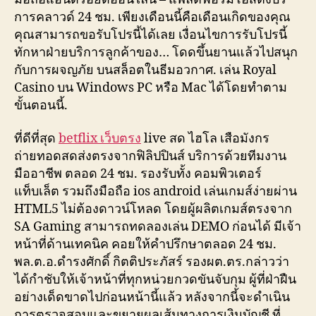
การคลาวด์ 24 ชม. เพียงเดือนนี้คือเดือนเกิดของคุณ
คุณสามารถขอรับโปรนี้ได้เลย เงื่อนไขการรับโปรนี้
ทักหาฝ่ายบริการลูกค้าของ… โดดขึ้นยานแล้วไปสนุก
กับการผจญภัย บนสล็อตในธีมอวกาศ. เล่น Royal
Casino บน Windows PC หรือ Mac ได้โดยทำตาม
ขั้นตอนนี้.
ที่ดีที่สุด
betflix เว็บตรง
live สด ไฮโล เสือมังกร
ถ่ายทอดสดส่งตรงจากฟิลิปปินส์ บริการด้วยทีมงาน
มืออาชีพ ตลอด 24 ชม. รองรับทั้ง คอมพิวเตอร์
แท็บเล็ต รวมถึงมือถือ ios android เล่นเกมส์ง่ายผ่าน
HTML5 ไม่ต้องดาวน์โหลด โดยผู้ผลิตเกมส์ตรงจาก
SA Gaming สามารถทดลองเล่น DEMO ก่อนได้ มีเจ้า
หน้าที่ด้านเทคนิค คอยให้คำปรึกษาตลอด 24 ชม.
พล.ต.อ.ดำรงศักดิ์ กิตติประภัสร์ รองผต.ตร.กล่าวว่า
ได้กำชับให้เจ้าหน้าที่ทุกหน่วยกวดขันจับกุม ผู้ที่ฝ่าฝืน
อย่างเด็ดขาดไปก่อนหน้านี้แล้ว หลังจากนี้จะดำเนิน
การตรวจสอบและขยายผลเส้นทางการเงินบัญชี ที่