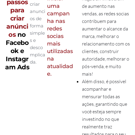
passos
criar
uma
de aumento nas
para
anunci
campan
vendas, as redes socias
criar
os de
ha nas
contribuem para
anúnci
forma
redes
aumentar o alcance da
simple
os
no
socias
marca, melhorar o
s e
Facebo
mais
relacionamento com os
desco
ok e
utilizadas
clientes, construir
mplica
Instagr
na
autoridade, melhorar o
da.
atualidad
am Ads
pós-venda, e muito
e.
mais!
Além disso, é possível
acompanhar e
mensurar todas as
ações, garantindo que
você esteja sempre
investindo no que
realmente traz
resultados para o seu