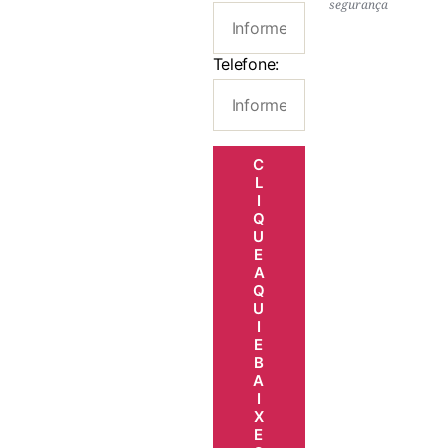
segurança
Telefone:
C
L
I
Q
U
E
A
Q
U
I
E
B
A
I
X
E