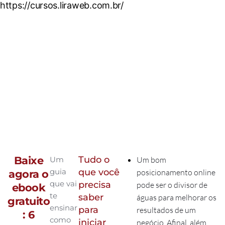
https://cursos.liraweb.com.br/
Baixe
Tudo o
Um
Um bom
guia
que você
posicionamento online
agora o
que vai
precisa
pode ser o divisor de
ebook
te
saber
águas para melhorar os
gratuito
ensinar
para
resultados de um
: 6
como
iniciar
negócio. Afinal, além