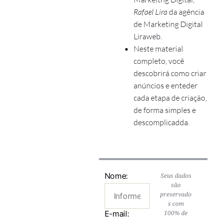
Rafael Lira
da agência
de Marketing Digital
Liraweb.
Neste material
completo, você
descobrirá como criar
anúncios e enteder
cada etapa de criação,
de forma simples e
descomplicadda.
Preencha os campos
abaixo para obter
Nome:
Seus dados
são
gratuitamente o
preservado
material desejado
s com
E-mail:
100% de